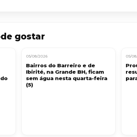
de gostar
05/08/2026
05/08
Bairros do Barreiro e de
Pro
Ibirité, na Grande BH, ficam
res
 do
sem água nesta quarta-feira
par
(5)