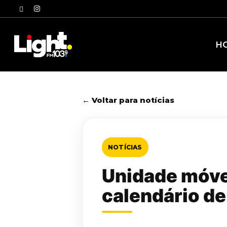
Skip
twitter
instagram
to
main
content
H
← Voltar para notícias
NOTÍCIAS
Unidade móvel
calendário d