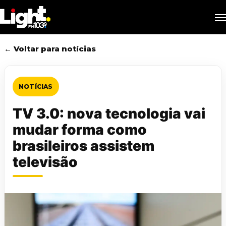
Skip
M
to
main
content
← Voltar para notícias
NOTÍCIAS
TV 3.0: nova tecnologia vai
mudar forma como
brasileiros assistem
televisão