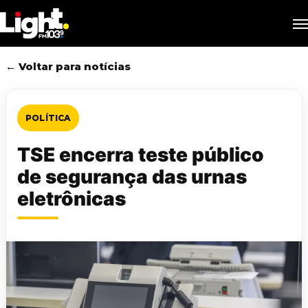
Skip
M
to
main
content
← Voltar para notícias
POLÍTICA
TSE encerra teste público
de segurança das urnas
eletrônicas