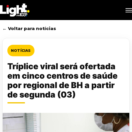
Skip
M
to
main
content
← Voltar para notícias
NOTÍCIAS
Tríplice viral será ofertada
em cinco centros de saúde
por regional de BH a partir
de segunda (03)