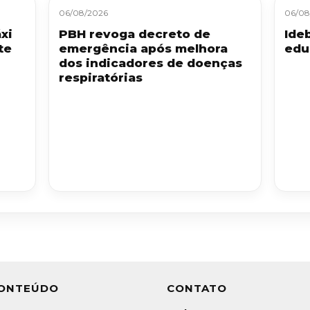
06/08/2026
06/08
xi
PBH revoga decreto de
Ide
te
emergência após melhora
edu
dos indicadores de doenças
respiratórias
ONTEÚDO
CONTATO