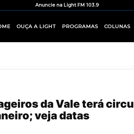
Anuncie na Light FM 103.9
OME
OUÇA A LIGHT
PROGRAMAS
COLUNAS
geiros da Vale terá circ
neiro; veja datas