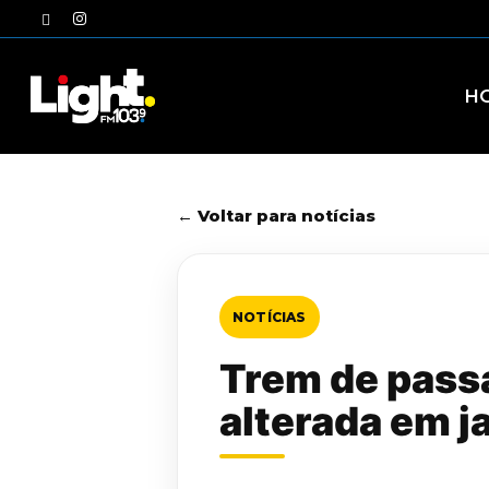
Skip
twitter
instagram
to
main
content
H
← Voltar para notícias
NOTÍCIAS
Trem de passa
alterada em ja