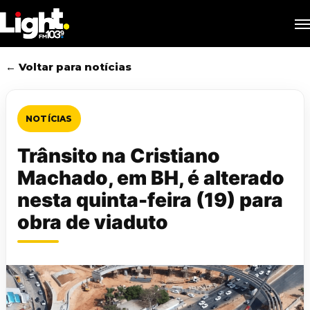
Skip
M
to
main
content
← Voltar para notícias
NOTÍCIAS
Trânsito na Cristiano
Machado, em BH, é alterado
nesta quinta-feira (19) para
obra de viaduto