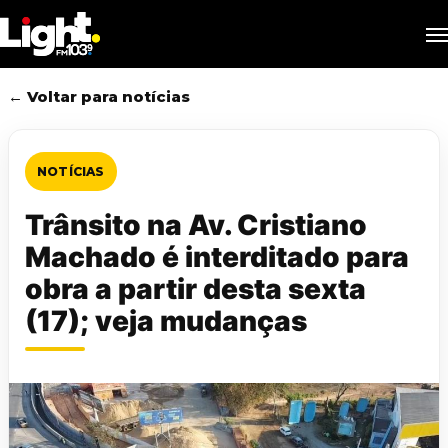
Skip
M
to
main
content
← Voltar para notícias
NOTÍCIAS
Trânsito na Av. Cristiano
Machado é interditado para
obra a partir desta sexta
(17); veja mudanças