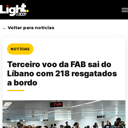
Skip
M
to
main
content
← Voltar para notícias
NOTÍCIAS
Terceiro voo da FAB sai do
Líbano com 218 resgatados
a bordo