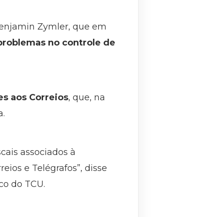
 Benjamin Zymler, que em
problemas no controle de
es aos Correios
, que, na
a.
cais associados à
ios e Telégrafos”, disse
ico do TCU.