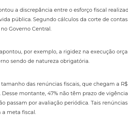
tou a discrepância entre o esforço fiscal realiza
 dívida pública. Segundo cálculos da corte de conta
 no Governo Central.
io apontou, por exemplo, a rigidez na execução or
erno sendo de natureza obrigatória.
ao tamanho das renúncias fiscais, que chegam a R$
). Desse montante, 47% não têm prazo de vigênci
s não passam por avaliação periódica. Tais renúnc
a meta fiscal.