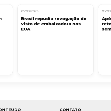
05/08/2026
03/08
m
Brasil repudia revogação de
Apó
visto de embaixadora nos
ret
EUA
sem
ONTEÚDO
CONTATO