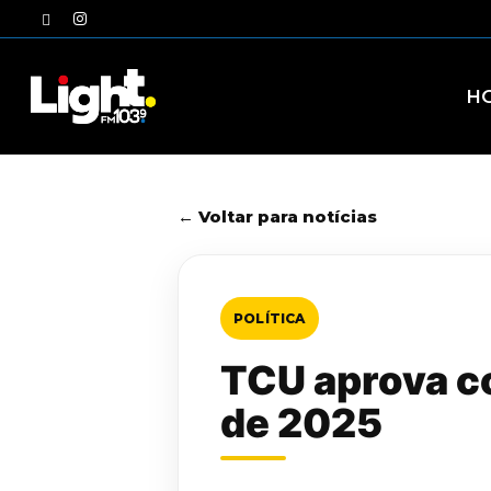
Skip
twitter
instagram
to
main
content
H
← Voltar para notícias
POLÍTICA
TCU aprova c
de 2025