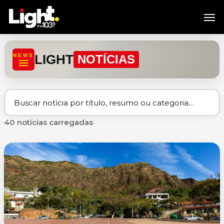
Skip
Men
to
main
content
LIGHT
NEWS
NOTÍCIAS
40 notícias carregadas