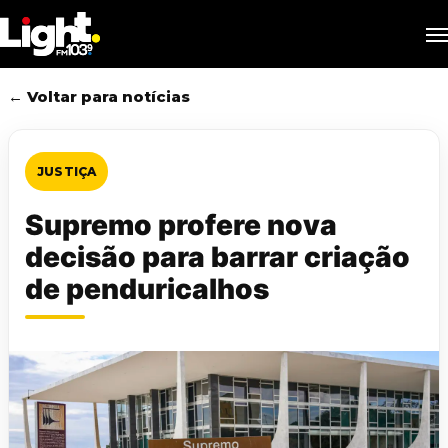
Skip
M
to
main
content
← Voltar para notícias
JUSTIÇA
Supremo profere nova
decisão para barrar criação
de penduricalhos