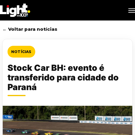
Skip
M
to
main
content
← Voltar para notícias
NOTÍCIAS
Stock Car BH: evento é
transferido para cidade do
Paraná