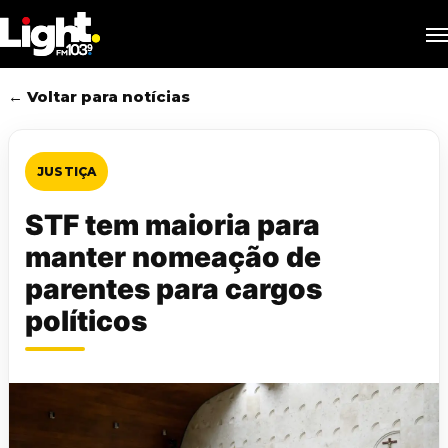
Skip
M
to
main
content
← Voltar para notícias
JUSTIÇA
STF tem maioria para
manter nomeação de
parentes para cargos
políticos