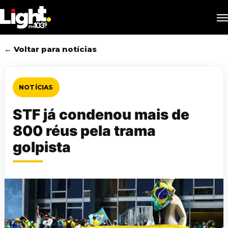
Skip
M
to
main
content
← Voltar para notícias
NOTÍCIAS
STF já condenou mais de
800 réus pela trama
golpista