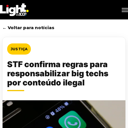
Skip
M
to
main
content
← Voltar para notícias
JUSTIÇA
STF confirma regras para
responsabilizar big techs
por conteúdo ilegal