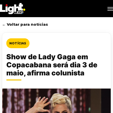
Skip
M
to
main
content
← Voltar para notícias
NOTÍCIAS
Show de Lady Gaga em
Copacabana será dia 3 de
maio, afirma colunista