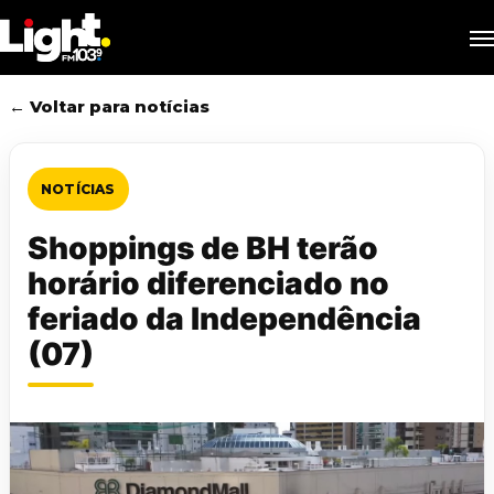
Skip
M
to
main
content
← Voltar para notícias
NOTÍCIAS
Shoppings de BH terão
horário diferenciado no
feriado da Independência
(07)