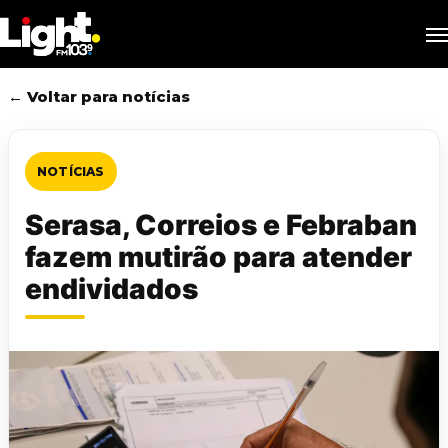
Skip
M
to
main
content
← Voltar para notícias
NOTÍCIAS
Serasa, Correios e Febraban
fazem mutirão para atender
endividados