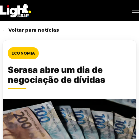
Skip
M
to
main
content
← Voltar para notícias
ECONOMIA
Serasa abre um dia de
negociação de dívidas