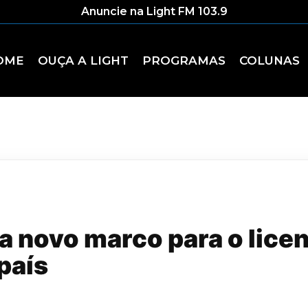
Anuncie na Light FM 103.9
OME
OUÇA A LIGHT
PROGRAMAS
COLUNAS
a novo marco para o lice
país