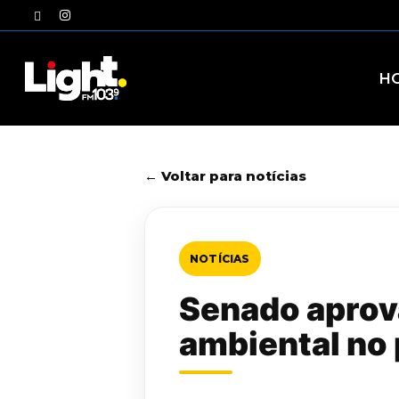
Skip
twitter
instagram
to
main
content
H
← Voltar para notícias
NOTÍCIAS
Senado aprov
ambiental no 