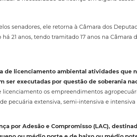
pelos senadores, ele retorna à Câmara dos Deputad
 há 21 anos, tendo tramitado 17 anos na Câmara 
a de licenciamento ambiental atividades que 
m ser executadas por questão de soberania na
licenciamento os empreendimentos agropecuários
 de pecuária extensiva, semi-intensiva e intensiv
cença por Adesão e Compromisso (LAC), destinad
eno ou médio porte e de baixo ou médio pote