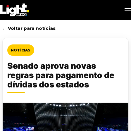
Skip
M
to
main
content
← Voltar para notícias
NOTÍCIAS
Senado aprova novas
regras para pagamento de
dívidas dos estados