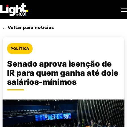
Skip
M
to
main
content
← Voltar para notícias
POLÍTICA
Senado aprova isenção de
IR para quem ganha até dois
salários-mínimos