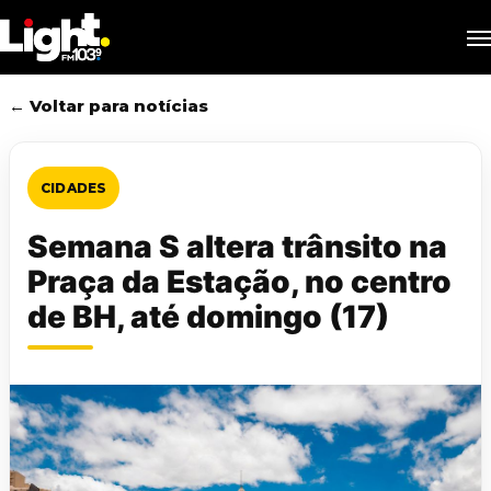
Skip
M
to
main
content
← Voltar para notícias
CIDADES
Semana S altera trânsito na
Praça da Estação, no centro
de BH, até domingo (17)