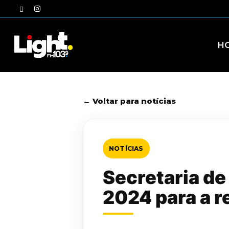
Skip
twitter
instagram
to
main
content
H
← Voltar para notícias
NOTÍCIAS
Secretaria de
2024 para a r