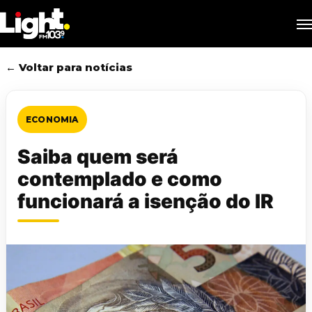
Skip
M
to
main
content
← Voltar para notícias
ECONOMIA
Saiba quem será
contemplado e como
funcionará a isenção do IR