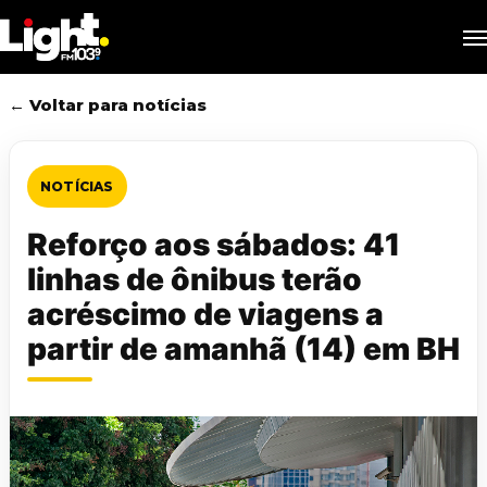
Skip
M
to
main
content
← Voltar para notícias
NOTÍCIAS
Reforço aos sábados: 41
linhas de ônibus terão
acréscimo de viagens a
partir de amanhã (14) em BH