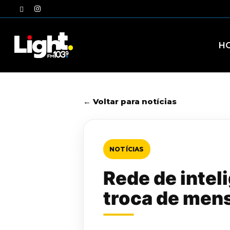
Skip
twitter
instagram
to
main
content
H
← Voltar para notícias
NOTÍCIAS
Rede de intel
troca de men