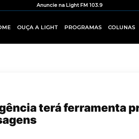
Anuncie na Light FM 103.9
OME
OUÇA A LIGHT
PROGRAMAS
COLUNAS
igência terá ferramenta p
sagens