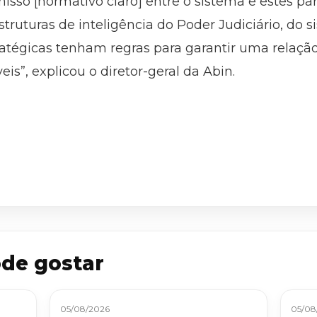
o [normativo claro] entre o sistema e estes par
ruturas de inteligência do Poder Judiciário, do s
atégicas tenham regras para garantir uma relação
is”, explicou o diretor-geral da Abin.
de gostar
05/08/2026
05/08