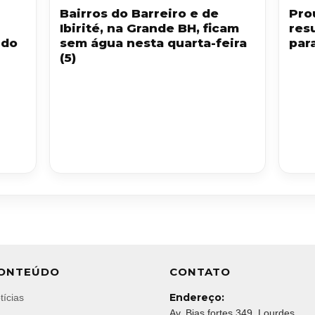
Bairros do Barreiro e de
Pro
Ibirité, na Grande BH, ficam
res
 do
sem água nesta quarta-feira
par
(5)
ONTEÚDO
CONTATO
Endereço:
tícias
Av. Bias fortes 349, Lourdes,