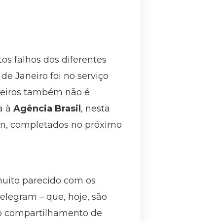
os falhos dos diferentes
de Janeiro foi no serviço
rceiros também não é
a à
Agência Brasil
, nesta
bin, completados no próximo
muito parecido com os
legram – que, hoje, são
 o compartilhamento de