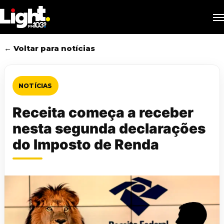
Skip
M
to
main
content
← Voltar para notícias
NOTÍCIAS
Receita começa a receber
nesta segunda declarações
do Imposto de Renda