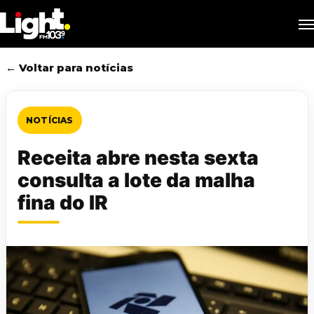
Skip
M
to
main
content
← Voltar para notícias
NOTÍCIAS
Receita abre nesta sexta
consulta a lote da malha
fina do IR