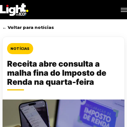
Skip
M
to
main
content
← Voltar para notícias
NOTÍCIAS
Receita abre consulta a
malha fina do Imposto de
Renda na quarta-feira