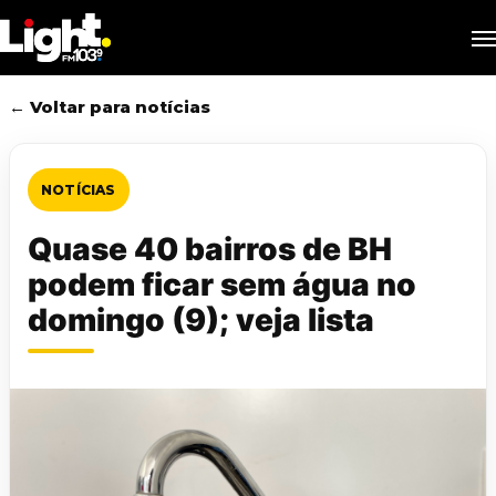
Skip
M
to
main
content
← Voltar para notícias
NOTÍCIAS
Quase 40 bairros de BH
podem ficar sem água no
domingo (9); veja lista