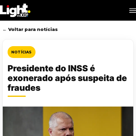
Skip
M
to
main
content
← Voltar para notícias
NOTÍCIAS
Presidente do INSS é
exonerado após suspeita de
fraudes