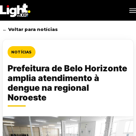
Skip
M
to
main
content
← Voltar para notícias
NOTÍCIAS
Prefeitura de Belo Horizonte
amplia atendimento à
dengue na regional
Noroeste