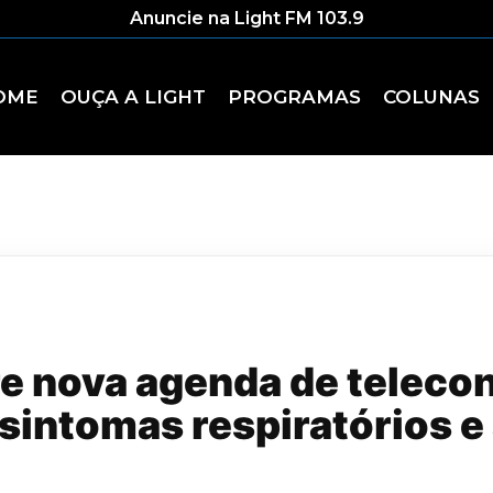
Anuncie na Light FM 103.9
OME
OUÇA A LIGHT
PROGRAMAS
COLUNAS
re nova agenda de teleco
intomas respiratórios e