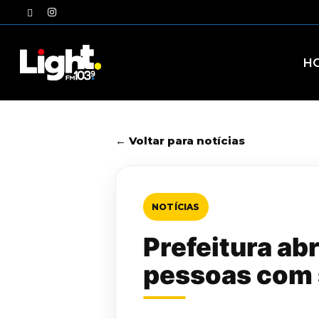
Skip
twitter
instagram
to
main
content
H
← Voltar para notícias
NOTÍCIAS
Prefeitura ab
pessoas com s