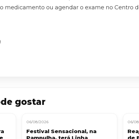
 o medicamento ou agendar o exame no Centro d
)
de gostar
06/08/2026
06/08
ra
Festival Sensacional, na
Reaj
 e
Pampulha, terá Linha
de 