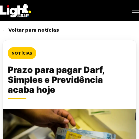
Skip
M
to
main
content
← Voltar para notícias
NOTÍCIAS
Prazo para pagar Darf,
Simples e Previdência
acaba hoje