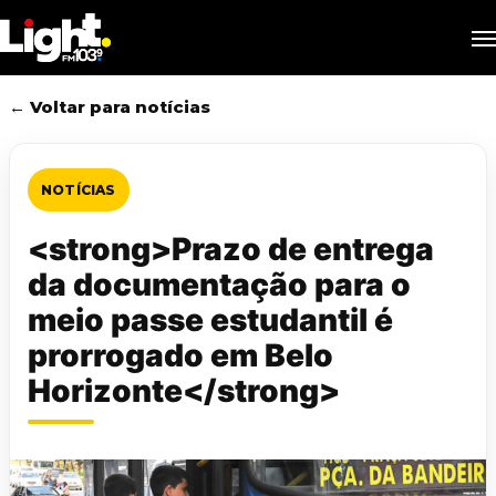
Skip
M
to
main
content
← Voltar para notícias
NOTÍCIAS
<strong>Prazo de entrega
da documentação para o
meio passe estudantil é
prorrogado em Belo
Horizonte</strong>