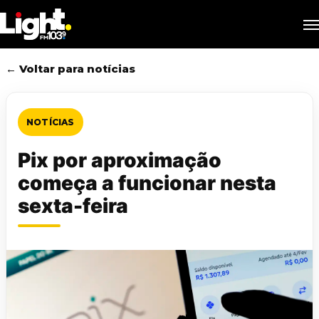
Skip
M
to
main
content
← Voltar para notícias
NOTÍCIAS
Pix por aproximação
começa a funcionar nesta
sexta-feira