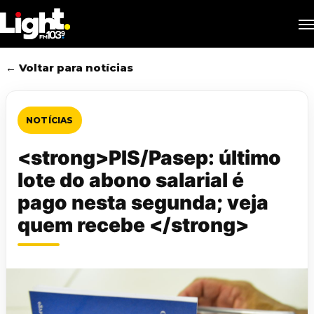
Skip
M
to
main
content
← Voltar para notícias
NOTÍCIAS
<strong>PIS/Pasep: último
lote do abono salarial é
pago nesta segunda; veja
quem recebe </strong>