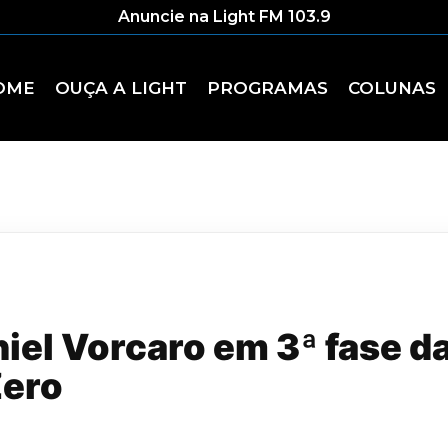
Anuncie na Light FM 103.9
OME
OUÇA A LIGHT
PROGRAMAS
COLUNAS
iel Vorcaro em 3ª fase 
Zero