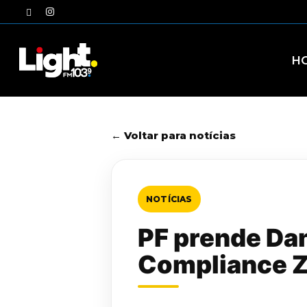
Skip
twitter
instagram
to
main
content
H
← Voltar para notícias
NOTÍCIAS
PF prende Dan
Compliance 