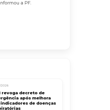
 informou a PF.
/2026
 revoga decreto de
rgência após melhora
 indicadores de doenças
iratórias