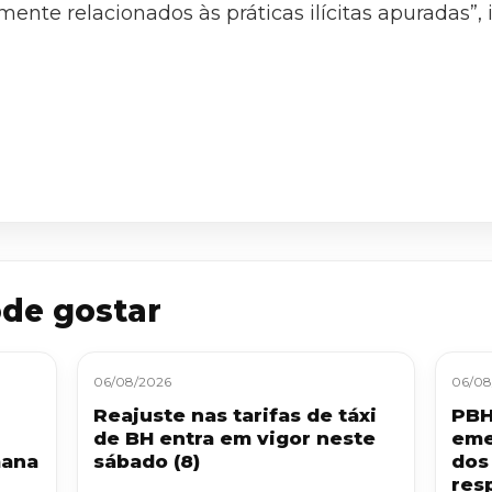
mente relacionados às práticas ilícitas apuradas”,
de gostar
06/08/2026
06/08
Reajuste nas tarifas de táxi
PBH
de BH entra em vigor neste
eme
mana
sábado (8)
dos
resp