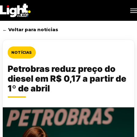
Skip
M
to
main
content
← Voltar para notícias
NOTÍCIAS
Petrobras reduz preço do
diesel em R$ 0,17 a partir de
1º de abril