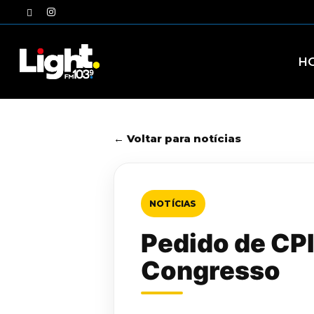
Skip
twitter
instagram
to
main
content
H
← Voltar para notícias
NOTÍCIAS
Pedido de CPI 
Congresso