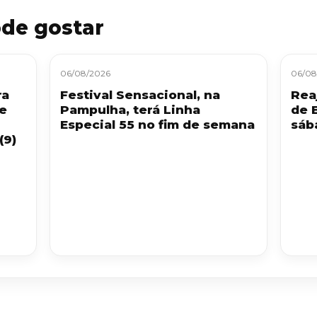
de gostar
06/08/2026
06/08
ra
Festival Sensacional, na
Reaj
 e
Pampulha, terá Linha
de 
Especial 55 no fim de semana
sáb
(9)