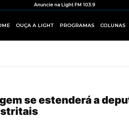
Anuncie na Light FM 103.9
OME
OUÇA A LIGHT
PROGRAMAS
COLUNAS
agem se estenderá a dep
stritais