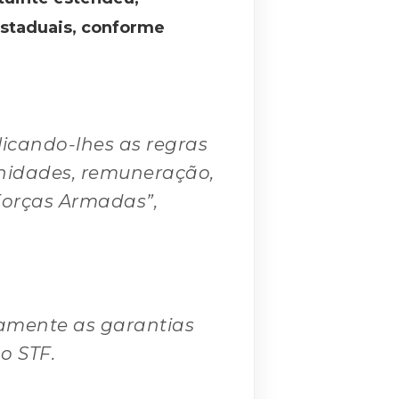
estaduais, conforme
icando-lhes as regras
munidades, remuneração,
Forças Armadas”,
riamente as garantias
o STF.