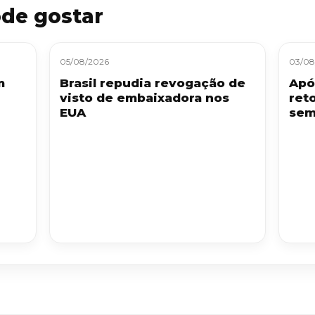
de gostar
05/08/2026
03/08
m
Brasil repudia revogação de
Apó
visto de embaixadora nos
ret
EUA
sem