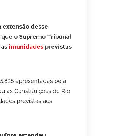
a extensão desse
orque o Supremo Tribunal
 as
imunidades
previstas
e 5.825 apresentadas pela
ou as Constituições do Rio
dades previstas aos
tuinte estendeu,