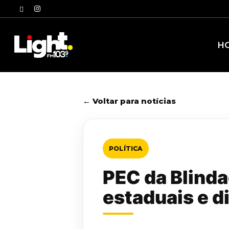
Skip
twitter
instagram
to
main
content
H
← Voltar para notícias
POLÍTICA
PEC da Blind
estaduais e di