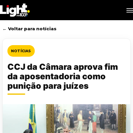
Skip
M
to
main
content
← Voltar para notícias
NOTÍCIAS
CCJ da Câmara aprova fim
da aposentadoria como
punição para juízes