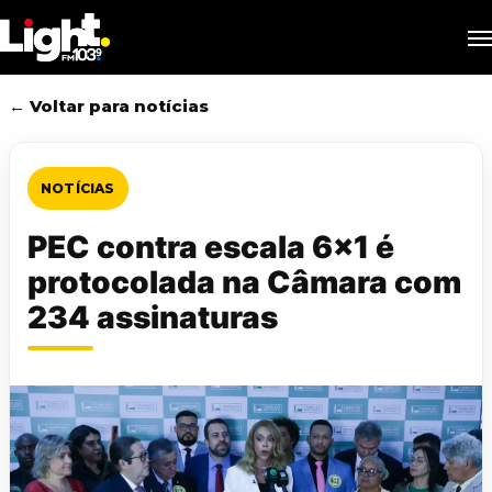
Skip
M
to
main
content
← Voltar para notícias
NOTÍCIAS
PEC contra escala 6×1 é
protocolada na Câmara com
234 assinaturas