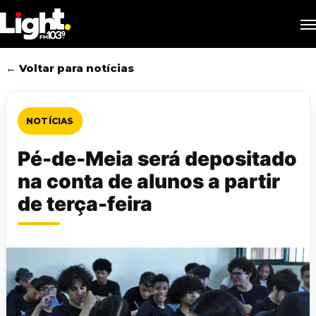
Skip
M
to
main
content
← Voltar para notícias
NOTÍCIAS
Pé-de-Meia será depositado
na conta de alunos a partir
de terça-feira