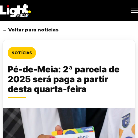
Skip
M
to
main
content
← Voltar para notícias
NOTÍCIAS
Pé-de-Meia: 2ª parcela de
2025 será paga a partir
desta quarta-feira