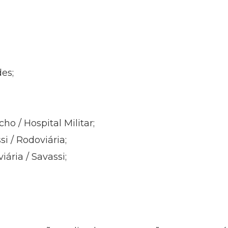
des;
ho / Hospital Militar;
i / Rodoviária;
ária / Savassi;