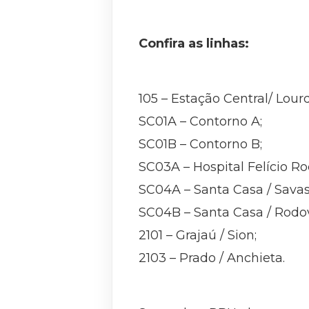
Confira as linhas:
105 – Estação Central/ Lour
SC01A – Contorno A;
SC01B – Contorno B;
SC03A – Hospital Felício Roc
SC04A – Santa Casa / Savass
SC04B – Santa Casa / Rodovi
2101 – Grajaú / Sion;
2103 – Prado / Anchieta.