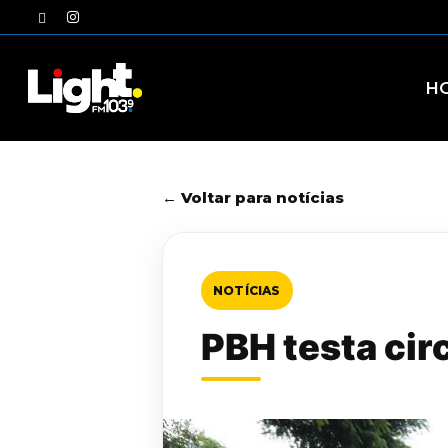
Skip
twitter
instagram
to
main
content
H
← Voltar para notícias
NOTÍCIAS
PBH testa cir