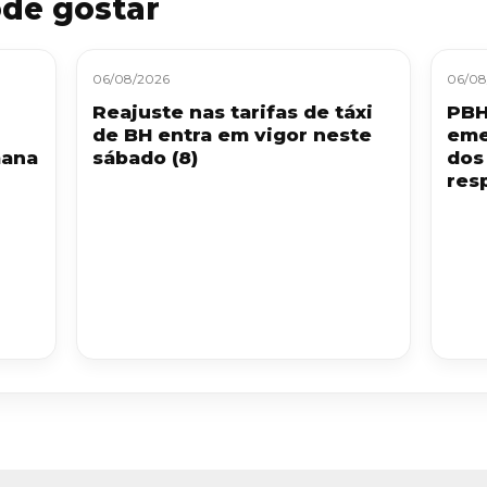
de gostar
06/08/2026
06/08
Reajuste nas tarifas de táxi
PBH
de BH entra em vigor neste
eme
mana
sábado (8)
dos
resp