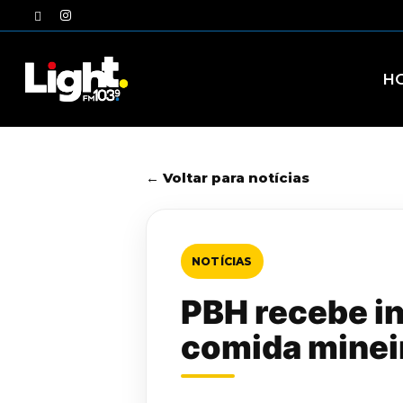
Skip
twitter
instagram
to
main
content
H
← Voltar para notícias
NOTÍCIAS
PBH recebe i
comida mineir