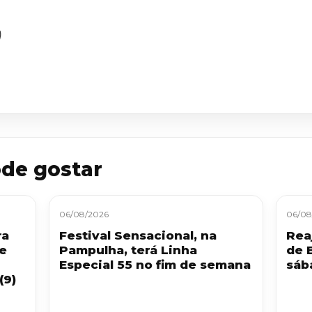
)
de gostar
06/08/2026
06/08
ra
Festival Sensacional, na
Reaj
 e
Pampulha, terá Linha
de 
Especial 55 no fim de semana
sáb
(9)