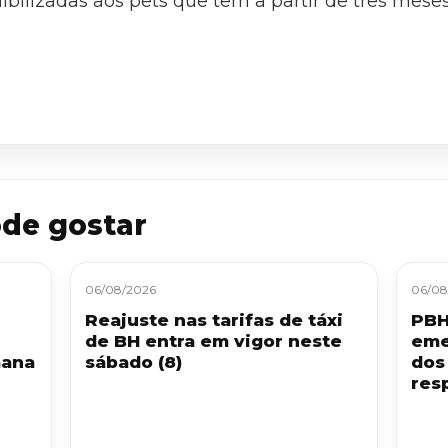
ibilizadas aos pets que têm a partir de três mese
de gostar
06/08/2026
06/08
Reajuste nas tarifas de táxi
PBH
de BH entra em vigor neste
eme
mana
sábado (8)
dos
resp