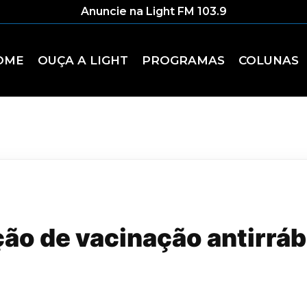
Anuncie na Light FM 103.9
OME
OUÇA A LIGHT
PROGRAMAS
COLUNAS
ção de vacinação antirrá