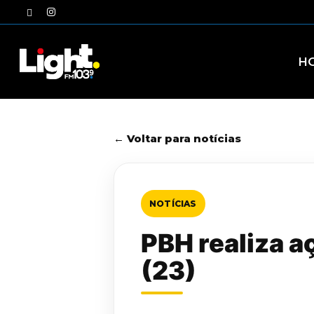
Skip
twitter
instagram
to
main
content
H
← Voltar para notícias
NOTÍCIAS
PBH realiza a
(23)