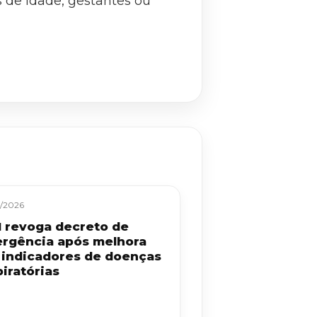
s de idade, gestantes ou
/2026
 revoga decreto de
rgência após melhora
 indicadores de doenças
iratórias