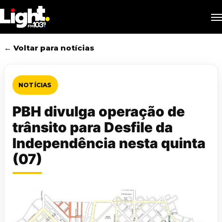
Skip
M
to
main
content
← Voltar para notícias
NOTÍCIAS
PBH divulga operação de
trânsito para Desfile da
Independência nesta quinta
(07)